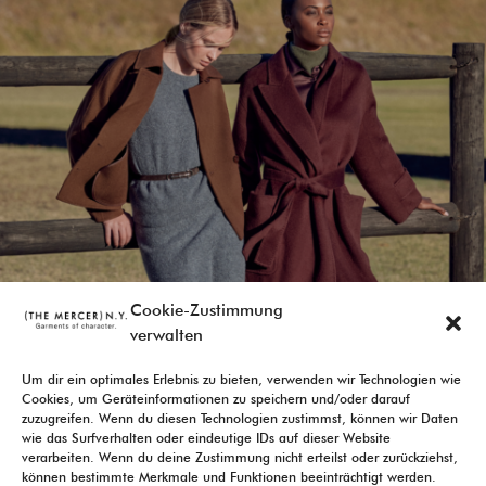
Cookie-Zustimmung
verwalten
Um dir ein optimales Erlebnis zu bieten, verwenden wir Technologien wie
Cookies, um Geräteinformationen zu speichern und/oder darauf
zuzugreifen. Wenn du diesen Technologien zustimmst, können wir Daten
wie das Surfverhalten oder eindeutige IDs auf dieser Website
verarbeiten. Wenn du deine Zustimmung nicht erteilst oder zurückziehst,
DATENSCHUTZ
IMPRESSUM
können bestimmte Merkmale und Funktionen beeinträchtigt werden.